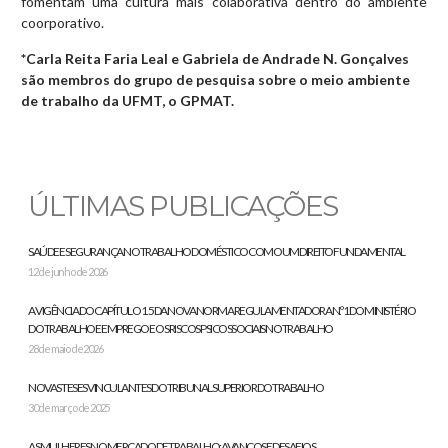
fomentam uma cultura mais colaborativa dentro do ambiente
coorporativo.
*Carla Reita Faria Leal e Gabriela de Andrade N. Gonçalves
são membros do grupo de pesquisa sobre o meio ambiente
de trabalho da UFMT, o GPMAT.
ÚLTIMAS PUBLICAÇÕES
SAÚDE E SEGURANÇA NO TRABALHO DOMÉSTICO COMO UM DIREITO FUNDAMENTAL
12 de junho de 2026
A VIGÊNCIA DO CAPÍTULO 1.5 DA NOVA NORMA REGULAMENTADORA N.º 1 DO MINISTÉRIO
DO TRABALHO E EMPREGO E OS RISCOS PSICOSSOCIAIS NO TRABALHO
28 de maio de 2026
NOVAS TESES VINCULANTES DO TRIBUNAL SUPERIOR DO TRABALHO
30 de março de 2025
AS MULHERES NO MERCADO DE TRABALHO: AVANÇOS E DESAFIOS