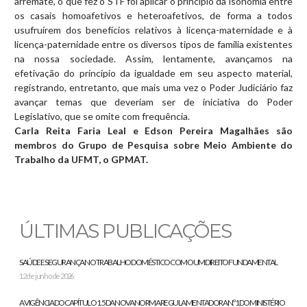
arremate, o que fez o STF foi aplicar o princípio da isonomia entre
os casais homoafetivos e heteroafetivos, de forma a todos
usufruírem dos benefícios relativos à licença-maternidade e à
licença-paternidade entre os diversos tipos de família existentes
na nossa sociedade. Assim, lentamente, avançamos na
efetivação do princípio da igualdade em seu aspecto material,
registrando, entretanto, que mais uma vez o Poder Judiciário faz
avançar temas que deveriam ser de iniciativa do Poder
Legislativo, que se omite com frequência.
Carla Reita Faria Leal e Edson Pereira Magalhães são
membros do Grupo de Pesquisa sobre Meio Ambiente do
Trabalho da UFMT, o GPMAT.
ÚLTIMAS PUBLICAÇÕES
SAÚDE E SEGURANÇA NO TRABALHO DOMÉSTICO COMO UM DIREITO FUNDAMENTAL
12 de junho de 2026
A VIGÊNCIA DO CAPÍTULO 1.5 DA NOVA NORMA REGULAMENTADORA N.º 1 DO MINISTÉRIO