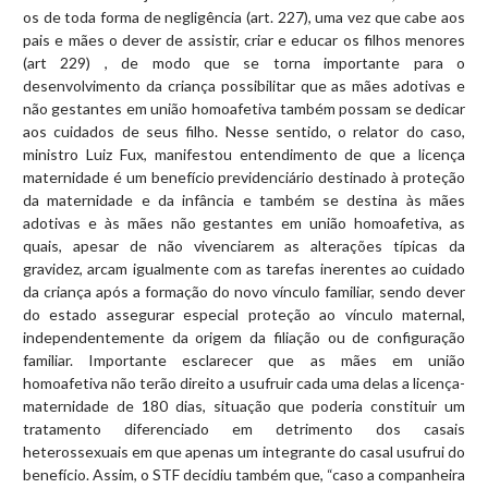
os de toda forma de negligência (art. 227), uma vez que cabe aos
pais e mães o dever de assistir, criar e educar os filhos menores
(art 229) , de modo que se torna importante para o
desenvolvimento da criança possibilitar que as mães adotivas e
não gestantes em união homoafetiva também possam se dedicar
aos cuidados de seus filho. Nesse sentido, o relator do caso,
ministro Luiz Fux, manifestou entendimento de que a licença
maternidade é um benefício previdenciário destinado à proteção
da maternidade e da infância e também se destina às mães
adotivas e às mães não gestantes em união homoafetiva, as
quais, apesar de não vivenciarem as alterações típicas da
gravidez, arcam igualmente com as tarefas inerentes ao cuidado
da criança após a formação do novo vínculo familiar, sendo dever
do estado assegurar especial proteção ao vínculo maternal,
independentemente da origem da filiação ou de configuração
familiar. Importante esclarecer que as mães em união
homoafetiva não terão direito a usufruir cada uma delas a licença-
maternidade de 180 dias, situação que poderia constituir um
tratamento diferenciado em detrimento dos casais
heterossexuais em que apenas um integrante do casal usufrui do
benefício. Assim, o STF decidiu também que, “caso a companheira