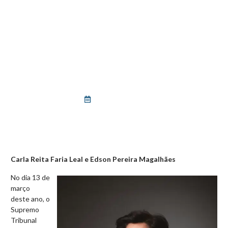
BLOG
O DIREITO À LICENÇA-
MATERNIDADE ASSEGURADO
À MÃE NÃO GESTANTE EM
UNIÃO HOMOAFETIVA
fevereiro 28, 2025
Carla Reita Faria Leal e Edson Pereira Magalhães
No dia 13 de
março
deste ano, o
Supremo
Tribunal