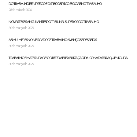
DO TRABALHO E EMPREGO E OS RISCOS PSICOSSOCIAIS NO TRABALHO
28 de maio de 2026
NOVAS TESES VINCULANTES DO TRIBUNAL SUPERIOR DO TRABALHO
30 de março de 2025
AS MULHERES NO MERCADO DE TRABALHO: AVANÇOS E DESAFIOS
30 de março de 2025
TRABALHO E MATERNIDADE: O DIREITO À FLEXIBILIZAÇÃO DA JORNADA PARA QUEM CUIDA
30 de março de 2025
A PARTICIPAÇÃO DE TRABALHADORES NA GESTÃO DAS EMPRESAS
30 de março de 2025
GPMAT - GRUPO DE PESQUISA SOBRE MEIO AMBIENTE DO TRABALHO - UFMT | COPYRIGHT © 2024
SHARE THIS SELECTION