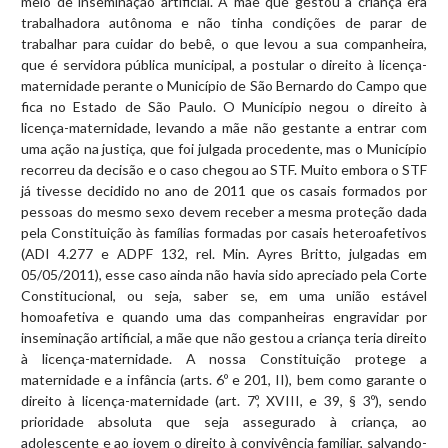
meio de inseminação artificial. A mãe que gestou a criança era
trabalhadora autônoma e não tinha condições de parar de
trabalhar para cuidar do bebê, o que levou a sua companheira,
que é servidora pública municipal, a postular o direito à licença-
maternidade perante o Município de São Bernardo do Campo que
fica no Estado de São Paulo. O Município negou o direito à
licença-maternidade, levando a mãe não gestante a entrar com
uma ação na justiça, que foi julgada procedente, mas o Município
recorreu da decisão e o caso chegou ao STF. Muito embora o STF
já tivesse decidido no ano de 2011 que os casais formados por
pessoas do mesmo sexo devem receber a mesma proteção dada
pela Constituição às famílias formadas por casais heteroafetivos
(ADI 4.277 e ADPF 132, rel. Min. Ayres Britto, julgadas em
05/05/2011), esse caso ainda não havia sido apreciado pela Corte
Constitucional, ou seja, saber se, em uma união estável
homoafetiva e quando uma das companheiras engravidar por
inseminação artificial, a mãe que não gestou a criança teria direito
à licença-maternidade. A nossa Constituição protege a
maternidade e a infância (arts. 6º e 201, II), bem como garante o
direito à licença-maternidade (art. 7º, XVIII, e 39, § 3º), sendo
prioridade absoluta que seja assegurado à criança, ao
adolescente e ao jovem o direito à convivência familiar, salvando-