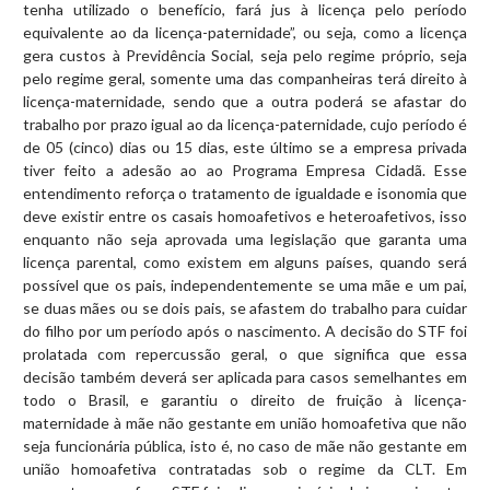
tenha utilizado o benefício, fará jus à licença pelo período
equivalente ao da licença-paternidade”, ou seja, como a licença
gera custos à Previdência Social, seja pelo regime próprio, seja
pelo regime geral, somente uma das companheiras terá direito à
licença-maternidade, sendo que a outra poderá se afastar do
trabalho por prazo igual ao da licença-paternidade, cujo período é
de 05 (cinco) dias ou 15 dias, este último se a empresa privada
tiver feito a adesão ao ao Programa Empresa Cidadã. Esse
entendimento reforça o tratamento de igualdade e isonomia que
deve existir entre os casais homoafetivos e heteroafetivos, isso
enquanto não seja aprovada uma legislação que garanta uma
licença parental, como existem em alguns países, quando será
possível que os pais, independentemente se uma mãe e um pai,
se duas mães ou se dois pais, se afastem do trabalho para cuidar
do filho por um período após o nascimento. A decisão do STF foi
prolatada com repercussão geral, o que significa que essa
decisão também deverá ser aplicada para casos semelhantes em
todo o Brasil, e garantiu o direito de fruição à licença-
maternidade à mãe não gestante em união homoafetiva que não
seja funcionária pública, isto é, no caso de mãe não gestante em
união homoafetiva contratadas sob o regime da CLT. Em