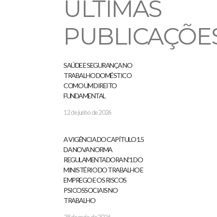
ÚLTIMAS
PUBLICAÇÕE
SAÚDE E SEGURANÇA NO
TRABALHO DOMÉSTICO
COMO UM DIREITO
FUNDAMENTAL
12 de junho de 2026
A VIGÊNCIA DO CAPÍTULO 1.5
DA NOVA NORMA
REGULAMENTADORA N.º 1 DO
MINISTÉRIO DO TRABALHO E
EMPREGO E OS RISCOS
PSICOSSOCIAIS NO
TRABALHO