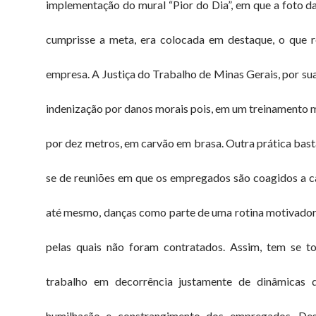
implementação do mural “Pior do Dia”, em que a foto da
cumprisse a meta, era colocada em destaque, o que r
empresa. A Justiça do Trabalho de Minas Gerais, por 
indenização por danos morais pois, em um treinamento m
por dez metros, em carvão em brasa. Outra prática basta
se de reuniões em que os empregados são coagidos a can
até mesmo, danças como parte de uma rotina motivadora
pelas quais não foram contratados. Assim, tem se t
trabalho em decorrência justamente de dinâmicas q
humilhação e constrangimento dos empregados. De