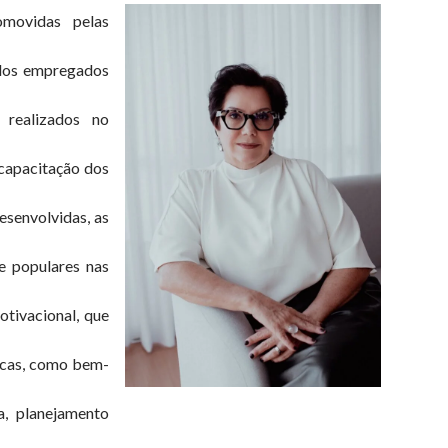
omovidas pelas
 dos empregados
 realizados no
 capacitação dos
esenvolvidas, as
e populares nas
tivacional, que
ticas, como bem-
a, planejamento