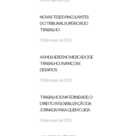
28 de maio de 2026
NOVAS TESES VINCULANTES
DO TRIBUNAL SUPERIOR DO
TRABALHO
30 de março de 2025
AS MULHERES NO MERCADO DE
TRABALHO: AVANÇOS E
DESAFIOS
30 de março de 2025
TRABALHO E MATERNIDADE: O
DIREITO À FLEXIBILIZAÇÃO DA
JORNADA PARA QUEM CUIDA
30 de março de 2025