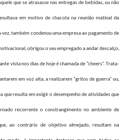
quele que se atrasasse nas entregas de bebidas, ou não
esultava em motivo de chacota na reunião matinal da
sua vez, também condenou uma empresa ao pagamento de
otivacional, obrigou o seu empregado a andar descalço,
nte vista nos dias de hoje é chamada de “cheers”. Trata-
tarem em voz alta, a realizarem “gritos de guerra” ou,
 que resulta em exigir o desempenho de atividades que
ornado recorrente o constrangimento no ambiente de
ue, ao contrário de objetivo almejado, resultam na
ste modo, é importante destacar que nem todos os