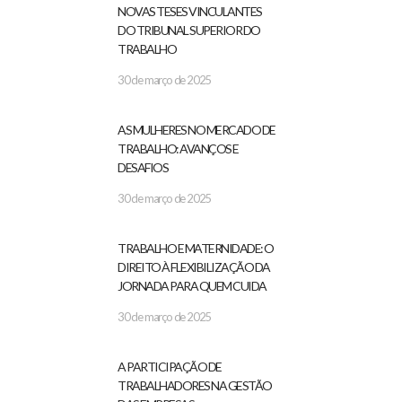
NOVAS TESES VINCULANTES
DO TRIBUNAL SUPERIOR DO
TRABALHO
30 de março de 2025
AS MULHERES NO MERCADO DE
TRABALHO: AVANÇOS E
DESAFIOS
30 de março de 2025
TRABALHO E MATERNIDADE: O
DIREITO À FLEXIBILIZAÇÃO DA
JORNADA PARA QUEM CUIDA
30 de março de 2025
A PARTICIPAÇÃO DE
TRABALHADORES NA GESTÃO