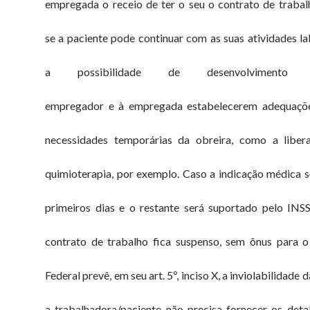
empregada o receio de ter o seu o contrato de trabalh
se a paciente pode continuar com as suas atividades la
a possibilidade de desenvolvimento
empregador e à empregada estabelecerem adequações
necessidades temporárias da obreira, como a liber
quimioterapia, por exemplo. Caso a indicação médica s
primeiros dias e o restante será suportado pelo INS
contrato de trabalho fica suspenso, sem ônus para 
Federal prevê, em seu art. 5º, inciso X, a inviolabilidad
a trabalhadora/paciente não precisa fornecer os deta