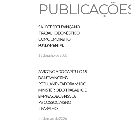
PUBLICAÇÕE
SAÚDE E SEGURANÇA NO
TRABALHO DOMÉSTICO
COMO UM DIREITO
FUNDAMENTAL
12 de junho de 2026
A VIGÊNCIA DO CAPÍTULO 1.5
DA NOVA NORMA
REGULAMENTADORA N.º 1 DO
MINISTÉRIO DO TRABALHO E
EMPREGO E OS RISCOS
PSICOSSOCIAIS NO
TRABALHO
28 de maio de 2026