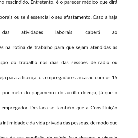
o rescindido. Entretanto, é o parecer médico que dirá
borais ou se é essencial o seu afastamento. Caso a haja
 das atividades laborais, caberá ao
 na rotina de trabalho para que sejam atendidas as
ação do trabalho nos dias das sessões de radio ou
eja para a licença, os empregadores arcarão com os 15
S por meio do pagamento do auxílio-doença, já que o
o empregador. Destaca-se também que a Constituição
e da intimidade e da vida privada das pessoas, de modo que
lhes da sua condição de saúde, isso durante o vínculo