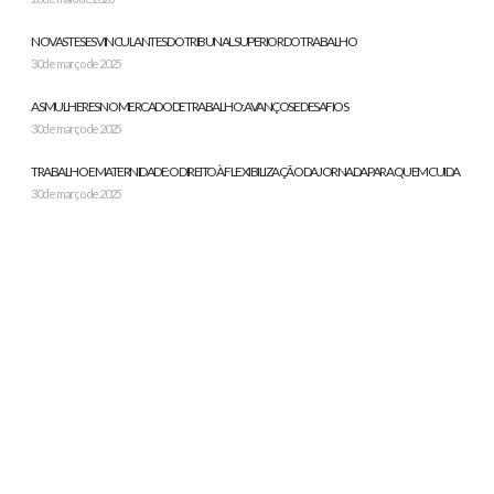
NOVAS TESES VINCULANTES DO TRIBUNAL SUPERIOR DO TRABALHO
30 de março de 2025
AS MULHERES NO MERCADO DE TRABALHO: AVANÇOS E DESAFIOS
30 de março de 2025
TRABALHO E MATERNIDADE: O DIREITO À FLEXIBILIZAÇÃO DA JORNADA PARA QUEM CUIDA
30 de março de 2025
A PARTICIPAÇÃO DE TRABALHADORES NA GESTÃO DAS EMPRESAS
30 de março de 2025
GPMAT - GRUPO DE PESQUISA SOBRE MEIO AMBIENTE DO TRABALHO - UFMT | COPYRIGHT © 2024
SHARE THIS SELECTION