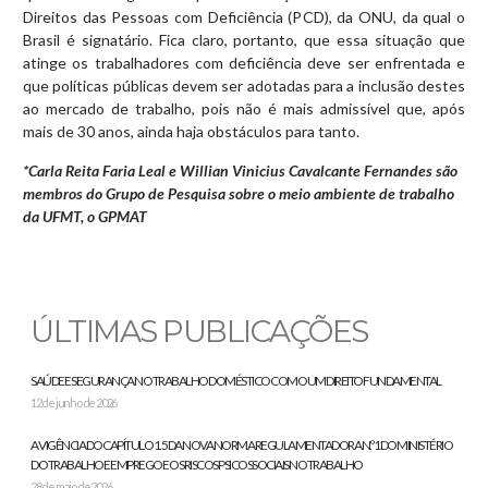
Direitos das Pessoas com Deficiência (PCD), da ONU, da qual o
Brasil é signatário. Fica claro, portanto, que essa situação que
atinge os trabalhadores com deficiência deve ser enfrentada e
que políticas públicas devem ser adotadas para a inclusão destes
ao mercado de trabalho, pois não é mais admissível que, após
mais de 30 anos, ainda haja obstáculos para tanto.
*Carla Reita Faria Leal e Willian Vinicius Cavalcante Fernandes são
membros do Grupo de Pesquisa sobre o meio ambiente de trabalho
da UFMT, o GPMAT
ÚLTIMAS PUBLICAÇÕES
SAÚDE E SEGURANÇA NO TRABALHO DOMÉSTICO COMO UM DIREITO FUNDAMENTAL
12 de junho de 2026
A VIGÊNCIA DO CAPÍTULO 1.5 DA NOVA NORMA REGULAMENTADORA N.º 1 DO MINISTÉRIO
DO TRABALHO E EMPREGO E OS RISCOS PSICOSSOCIAIS NO TRABALHO
28 de maio de 2026