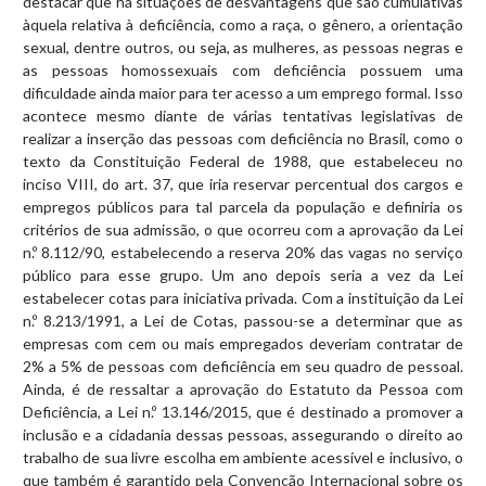
destacar que há situações de desvantagens que são cumulativas
àquela relativa à deficiência, como a raça, o gênero, a orientação
sexual, dentre outros, ou seja, as mulheres, as pessoas negras e
as pessoas homossexuais com deficiência possuem uma
dificuldade ainda maior para ter acesso a um emprego formal. Isso
acontece mesmo diante de várias tentativas legislativas de
realizar a inserção das pessoas com deficiência no Brasil, como o
texto da Constituição Federal de 1988, que estabeleceu no
inciso VIII, do art. 37, que iria reservar percentual dos cargos e
empregos públicos para tal parcela da população e definiria os
critérios de sua admissão, o que ocorreu com a aprovação da Lei
n.º 8.112/90, estabelecendo a reserva 20% das vagas no serviço
público para esse grupo. Um ano depois seria a vez da Lei
estabelecer cotas para iniciativa privada. Com a instituição da Lei
n.º 8.213/1991, a Lei de Cotas, passou-se a determinar que as
empresas com cem ou mais empregados deveriam contratar de
2% a 5% de pessoas com deficiência em seu quadro de pessoal.
Ainda, é de ressaltar a aprovação do Estatuto da Pessoa com
Deficiência, a Lei n.º 13.146/2015, que é destinado a promover a
inclusão e a cidadania dessas pessoas, assegurando o direito ao
trabalho de sua livre escolha em ambiente acessível e inclusivo, o
que também é garantido pela Convenção Internacional sobre os