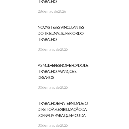
TRABALHO
28 de maio de 2026
NOVAS TESES VINCULANTES
DO TRIBUNAL SUPERIOR DO
TRABALHO
30 de março de 2025
AS MULHERES NO MERCADO DE
TRABALHO: AVANÇOS E
DESAFIOS
30 de março de 2025
TRABALHO E MATERNIDADE: O
DIREITO À FLEXIBILIZAÇÃO DA
JORNADA PARA QUEM CUIDA
30 de março de 2025