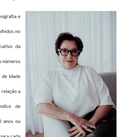
eografia e
olhidos no
cativo da
Os números
 de idade
 relação a
ndice de
0 anos ou
para cada