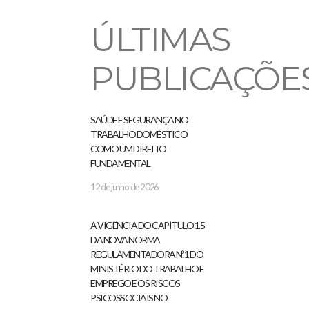
ÚLTIMAS
PUBLICAÇÕE
SAÚDE E SEGURANÇA NO
TRABALHO DOMÉSTICO
COMO UM DIREITO
FUNDAMENTAL
12 de junho de 2026
A VIGÊNCIA DO CAPÍTULO 1.5
DA NOVA NORMA
REGULAMENTADORA N.º 1 DO
MINISTÉRIO DO TRABALHO E
EMPREGO E OS RISCOS
PSICOSSOCIAIS NO