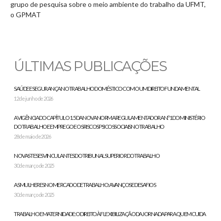
grupo de pesquisa sobre o meio ambiente do trabalho da UFMT,
o GPMAT
ÚLTIMAS PUBLICAÇÕES
SAÚDE E SEGURANÇA NO TRABALHO DOMÉSTICO COMO UM DIREITO FUNDAMENTAL
12 de junho de 2026
A VIGÊNCIA DO CAPÍTULO 1.5 DA NOVA NORMA REGULAMENTADORA N.º 1 DO MINISTÉRIO
DO TRABALHO E EMPREGO E OS RISCOS PSICOSSOCIAIS NO TRABALHO
28 de maio de 2026
NOVAS TESES VINCULANTES DO TRIBUNAL SUPERIOR DO TRABALHO
30 de março de 2025
AS MULHERES NO MERCADO DE TRABALHO: AVANÇOS E DESAFIOS
30 de março de 2025
TRABALHO E MATERNIDADE: O DIREITO À FLEXIBILIZAÇÃO DA JORNADA PARA QUEM CUIDA