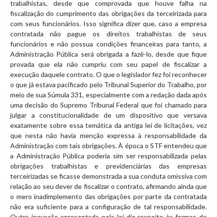
trabalhistas, desde que comprovada que houve falha na
fiscalização do cumprimento das obrigações da terceirizada para
com seus funcionários. Isso significa dizer que, caso a empresa
contratada não pague os direitos trabalhistas de seus
funcionários e não possua condições financeiras para tanto, a
Administração Pública será obrigada a fazê-lo, desde que fique
provada que ela não cumpriu com seu papel de fiscalizar a
execução daquele contrato. O que o legislador fez foi reconhecer
o que já estava pacificado pelo Tribunal Superior do Trabalho, por
meio de sua Súmula 331, especialmente com a redação dada após
uma decisão do Supremo Tribunal Federal que foi chamado para
julgar a constitucionalidade de um dispositivo que versava
exatamente sobre essa temática da antiga lei de licitações, vez
que nesta não havia menção expressa à responsabilidade da
Administração com tais obrigações. À época o STF entendeu que
a Administração Pública poderia sim ser responsabilizada pelas
obrigações trabalhistas e previdenciárias das empresas
terceirizadas se ficasse demonstrada a sua conduta omissiva com
relação ao seu dever de fiscalizar o contrato, afirmando ainda que
o mero inadimplemento das obrigações por parte da contratada
não era suficiente para a configuração de tal responsabilidade.
Outra inovação apresentada pela lei diz respeito às formas de