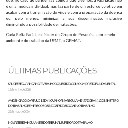
que, no caso de pandemias como a que vivemos, a vacinação não
é uma medida individual, mas faz parte de um esforço coletivo em
acabar com a transmissão do vírus e com a propagação da doença
ou, pelo menos, minimizar a sua disseminação, inclusive
diminuindo a possibilidade de mutações.
Carla Reita Faria Leal é líder do Grupo de Pesquisa sobre meio
ambiente do trabalho da UFMT, o GPMAT.
ÚLTIMAS PUBLICAÇÕES
SAÚDE E SEGURANÇA NO TRABALHO DOMÉSTICO COMO UM DIREITO FUNDAMENTAL
12 de junho de 2026
A VIGÊNCIA DO CAPÍTULO 1.5 DA NOVA NORMA REGULAMENTADORA N.º 1 DO MINISTÉRIO
DO TRABALHO E EMPREGO E OS RISCOS PSICOSSOCIAIS NO TRABALHO
28 de maio de 2026
NOVAS TESES VINCULANTES DO TRIBUNAL SUPERIOR DO TRABALHO