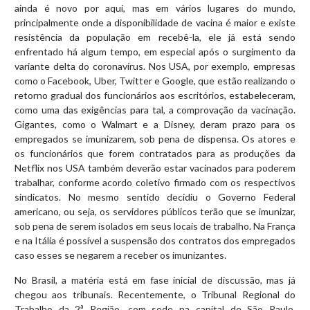
ainda é novo por aqui, mas em vários lugares do mundo,
principalmente onde a disponibilidade de vacina é maior e existe
resistência da população em recebê-la, ele já está sendo
enfrentado há algum tempo, em especial após o surgimento da
variante delta do coronavírus. Nos USA, por exemplo, empresas
como o Facebook, Uber, Twitter e Google, que estão realizando o
retorno gradual dos funcionários aos escritórios, estabeleceram,
como uma das exigências para tal, a comprovação da vacinação.
Gigantes, como o Walmart e a Disney, deram prazo para os
empregados se imunizarem, sob pena de dispensa. Os atores e
os funcionários que forem contratados para as produções da
Netflix nos USA também deverão estar vacinados para poderem
trabalhar, conforme acordo coletivo firmado com os respectivos
sindicatos. No mesmo sentido decidiu o Governo Federal
americano, ou seja, os servidores públicos terão que se imunizar,
sob pena de serem isolados em seus locais de trabalho. Na França
e na Itália é possível a suspensão dos contratos dos empregados
caso esses se negarem a receber os imunizantes.
No Brasil, a matéria está em fase inicial de discussão, mas já
chegou aos tribunais. Recentemente, o Tribunal Regional do
Trabalho da 2ª Região, com sede na capital de São Paulo,