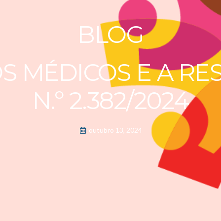
BLOG
S MÉDICOS E A R
N.º 2.382/2024
outubro 13, 2024