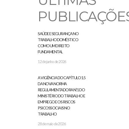
ÚLTIMAS
PUBLICAÇÕE
SAÚDE E SEGURANÇA NO
TRABALHO DOMÉSTICO
COMO UM DIREITO
FUNDAMENTAL
12 de junho de 2026
A VIGÊNCIA DO CAPÍTULO 1.5
DA NOVA NORMA
REGULAMENTADORA N.º 1 DO
MINISTÉRIO DO TRABALHO E
EMPREGO E OS RISCOS
PSICOSSOCIAIS NO
TRABALHO
28 de maio de 2026