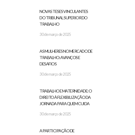
NOVAS TESES VINCULANTES
DO TRIBUNAL SUPERIOR DO
TRABALHO
30 de março de 2025
AS MULHERES NO MERCADO DE
TRABALHO: AVANÇOS E
DESAFIOS
30 de março de 2025
TRABALHO E MATERNIDADE: O
DIREITO À FLEXIBILIZAÇÃO DA
JORNADA PARA QUEM CUIDA
30 de março de 2025
A PARTICIPAÇÃO DE