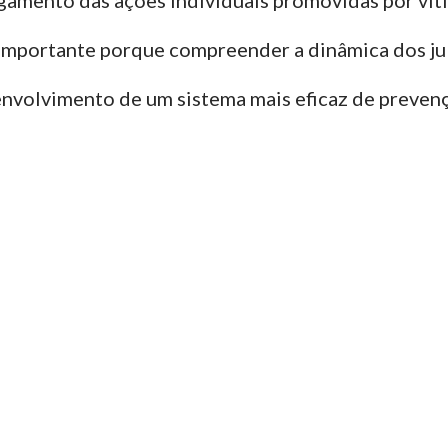
 importante porque compreender a dinâmica dos ju
envolvimento de um sistema mais eficaz de prevenç
Link para baixar capítulo completo.
AT - GRUPO DE PESQUISA SOBRE MEIO AMBIENTE DO TRABALHO - UFMT | COPYRIGHT © 