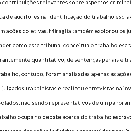
 contribuições relevantes sobre aspectos crimina
ica de auditores na identificação do trabalho e
m ações coletivas. Miraglia também explorou os j
nder como este tribunal conceitua o trabalho esc
ntemente quantitativo, de sentenças penais e trab
Trabalho, contudo, foram analisadas apenas as aç
 julgados trabalhistas e realizou entrevistas na i
solados, não sendo representativos de um panoram
Trabalho ocupa no debate acerca do trabalho esc
amento das ações individuais promovidas por vítim