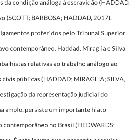
is da condição análoga à escravidão (HADDAD,
scravo (SCOTT; BARBOSA; HADDAD, 2017).
ulgamentos proferidos pelo Tribunal Superior
ravo contemporâneo. Haddad, Miraglia e Silva
alhistas relativas ao trabalho análogo ao
ões civis públicas (HADDAD; MIRAGLIA; SILVA,
nvestigação da representação judicial do
a amplo, persiste um importante hiato
ravo contemporâneo no Brasil (HEDWARDS;
as. É esta lacuna que a presente pesquisa